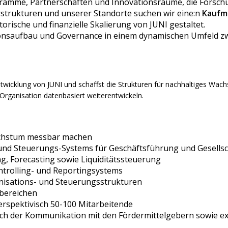
gramme, Partnerschaften und Innovationsräume, die Forsch
strukturen und unserer Standorte suchen wir eine:n
Kaufmä
rische und finanzielle Skalierung von JUNI gestaltet.
onsaufbau und Governance in einem dynamischen Umfeld zwi
twicklung von JUNI und schaffst die Strukturen für nachhaltiges Wa
rganisation datenbasiert weiterentwickeln.
achstum messbar machen
und Steuerungs-Systems für Geschäftsführung und Gesellsc
, Forecasting sowie Liquiditätssteuerung
ntrolling- und Reportingsystems
nisations- und Steuerungsstrukturen
hbereichen
perspektivisch 50-100 Mitarbeitende
ch der Kommunikation mit den Fördermittelgebern sowie ex